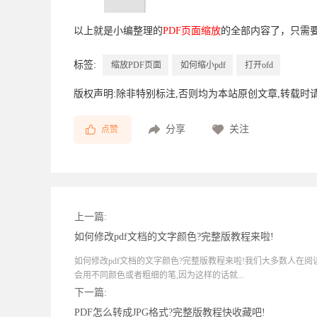
以上就是小编整理的
PDF页面缩放
的全部内容了，只需
标签:
缩放PDF页面
如何缩小pdf
打开ofd
版权声明:除非特别标注,否则均为本站原创文章,转载时
分享
关注
点赞
上一篇:
如何修改pdf文档的文字颜色?完整版教程来啦!
如何修改pdf文档的文字颜色?完整版教程来啦!我们大多数人在阅
会用不同颜色或者粗细的笔,因为这样的话就...
下一篇:
PDF怎么转成JPG格式?完整版教程快收藏吧!