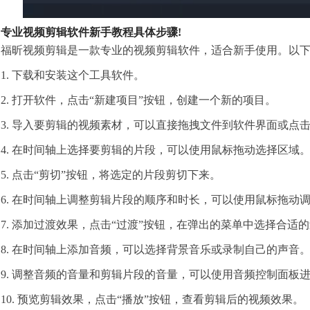
专业视频剪辑软件新手教程具体步骤!
福昕视频剪辑是一款专业的视频剪辑软件，适合新手使用。以
1. 下载和安装这个工具软件。
2. 打开软件，点击“新建项目”按钮，创建一个新的项目。
3. 导入要剪辑的视频素材，可以直接拖拽文件到软件界面或点击
4. 在时间轴上选择要剪辑的片段，可以使用鼠标拖动选择区域
5. 点击“剪切”按钮，将选定的片段剪切下来。
6. 在时间轴上调整剪辑片段的顺序和时长，可以使用鼠标拖动
7. 添加过渡效果，点击“过渡”按钮，在弹出的菜单中选择合适
8. 在时间轴上添加音频，可以选择背景音乐或录制自己的声音
9. 调整音频的音量和剪辑片段的音量，可以使用音频控制面板
10. 预览剪辑效果，点击“播放”按钮，查看剪辑后的视频效果。