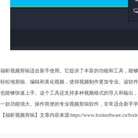
福昕视频剪辑适合新手使用。它提供了丰富的功能和工具，能
轻松地剪辑、编辑和美化视频，使得视频制作更加专业。该软
也能够快速上手。这个工具还支持多种视频格式的导入和输出
一款功能强大、操作简便的专业视频剪辑软件，非常适合新手
【福昕视频剪辑】文章内容来源:https://www.foxitsoftware.cn/foxit-clip