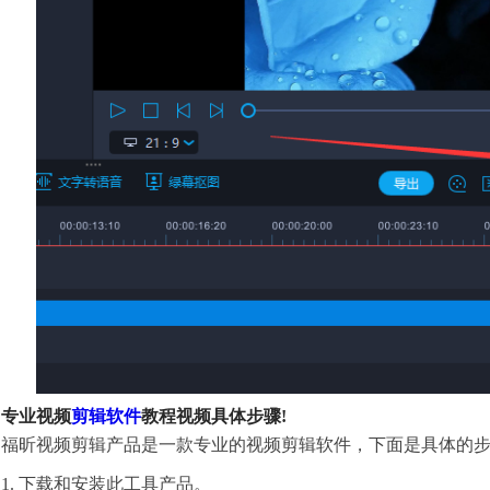
专业视频
剪辑软件
教程视频具体步骤!
福昕视频剪辑产品是一款专业的视频剪辑软件，下面是具体的
1. 下载和安装此工具产品。