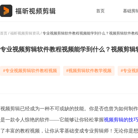
首页
基础剪
首页
/
福昕视频剪辑资讯
/ 专业视频剪辑软件教程视频能学到什么？视频剪辑软件教
专业视频剪辑软件教程视频能学到什么？视频剪辑
#专业视频剪辑软件教程视频
#视频剪辑软件教学视频
#专业视
视频剪辑已经成为一种不可或缺的技能。你是否也曾为如何制
是一款令人惊艳的软件——它能够让你轻松掌握
视频剪辑的技
了丰富的教程视频，让你从零基础变成专业剪辑师！无论你是想制