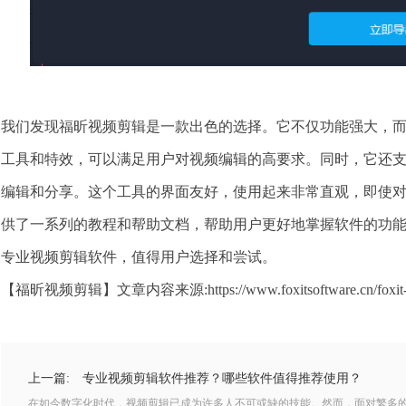
我们发现福昕视频剪辑是一款出色的选择。它不仅功能强大，
工具和特效，可以满足用户对视频编辑的高要求。同时，它还
编辑和分享。这个工具的界面友好，使用起来非常直观，即使
供了一系列的教程和帮助文档，帮助用户更好地掌握软件的功
专业视频剪辑软件，值得用户选择和尝试。
【福昕视频剪辑】文章内容来源:https://www.foxitsoftware.cn/foxit-clip
上一篇:
专业视频剪辑软件推荐？哪些软件值得推荐使用？
在如今数字化时代，视频剪辑已成为许多人不可或缺的技能。然而，面对繁多