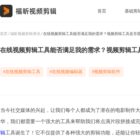
首页
基础剪
首页
/
福昕视频剪辑资讯
/ 在线视频剪辑工具能否满足我的需求？视频剪辑工具是否
在线视频剪辑工具能否满足我的需求？视频剪辑工
#在线视频剪辑工具
#在线视频编辑器
#视频剪辑软件
当今社交媒体的兴起，让我们每个人都成为了潜在的电影制作
华，我们都需要一个强大的工具来帮助我们将点滴片段拼接成
辑
工具诞生了！它不仅提供了各种强大的剪辑功能，还能让你