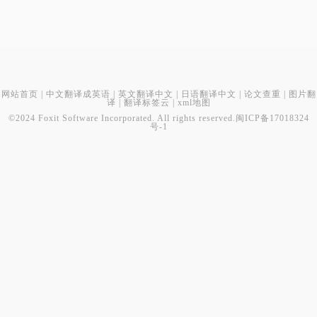
网站首页
|
中文翻译成英语
|
英文翻译中文
|
日语翻译中文
|
论文查重
|
图片翻
译
|
翻译标签云
|
xml地图
©2024 Foxit Software Incorporated. All rights reserved.
闽ICP备17018324
号-1