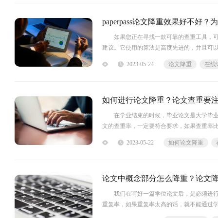
paperpass论文降重效果好不
如果您正在寻找一款可靠的查重工具，可以
建议。它使用的算法是高度先进的，并且可
2023-05-24
论文降重
在线
如何进行论文降重？论文查重要
在学业结束的时候，毕业论文是大学毕业生
文的查重率，一定要符合要求，如果查重率
2023-05-22
如何论文降重
论文中概念部分怎么降重？论文
我们在写好一篇学位论文后，是必须进行查
重复率，如果重复率太高的话，就不能通过