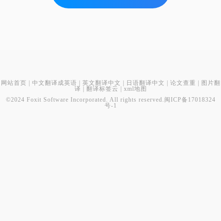
网站首页
|
中文翻译成英语
|
英文翻译中文
|
日语翻译中文
|
论文查重
|
图片翻
译
|
翻译标签云
|
xml地图
©2024 Foxit Software Incorporated. All rights reserved.
闽ICP备17018324
号-1