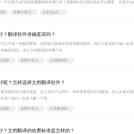
下石家庄pdf文档免费翻译软件哪个好？想翻译pdf文档的朋友可以看看。 石家庄pd
翻译
免费中英文档软件
石家庄pdf文档免费翻译软件
好？翻译软件准确度高吗？
望可以节省一些翻译费用，这时候大家就应该使用翻译软件。现在大家就和小编一起来
准确度高吗。 南宁文档翻译软件哪个好
多功能的文件翻译器,软件集合了文档翻译(txt,wo
南宁文档翻译软件哪个好
免费中英文档软件
文档翻译软件下载
好呢？怎样选择文档翻译软件？
有着深厚的近代城市底蕴。在工业生产过程中，同样需要用到文档翻译。那么长春文档
软件呢？我们一起来了解一下吧。
长春文档翻译软件哪个好
免费中英文档软件
中英翻译软件下载
泛，选择一款好的翻译软件对我们的日
好？文档翻译的收费标准是怎样的？