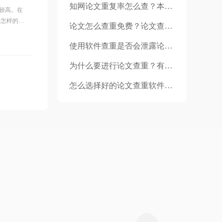
知网论文重复率怎么查？本科论文查重率多少合格？
较高。在
是怎样的
论文怎么查重免费？论文查重软件哪个好？
使用软件查重是否会泄露论文？毕业论文查重是免费的吗？
为什么要进行论文查重？有没有免费的论文查重软件？
怎么选择好的论文查重软件？论文查重软件排行榜（哪个好）？