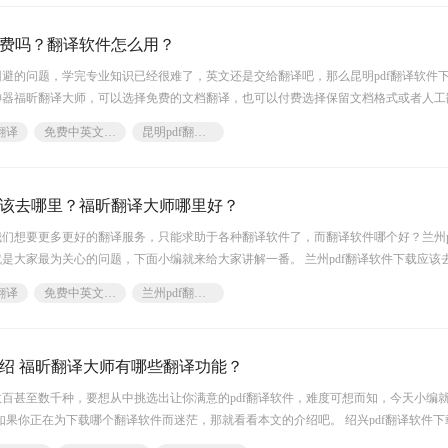
收费吗？翻译软件怎么用？
避的问题，学完专业知识已经很难了，英文还是交给翻译吧，那么昆明pdf翻译软件
器福昕翻译大师，可以选择免费的文档翻译，也可以付费选择保留文档格式或者人工
翻译
免费中英文档软件
昆明pdf翻译软件下载
应该去哪里？福昕翻译大师哪里好？
们想要更多更好的翻译服务，只能求助于各种翻译软件了，而翻译软件哪个好？兰州p
是大家最为关心的问题，下面小编就来给大家讲解一番。 兰州pdf翻译软件下载应该
，在网上
翻译
免费中英文档软件
兰州pdf翻译软件下载
介绍 福昕翻译大师有哪些翻译功能？
百甚至数千种，要想从中挑选出让你满意的pdf翻译软件，难度可想而知，今天小编
，如果你正在为下载哪个翻译软件而迷茫，那就看看本文的介绍吧。 绍兴pdf翻译软件下
占