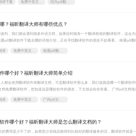
翻译下载
免费中英文档软件
绍兴pdf翻译软件
去哪？福昕翻译大师有哪些优点？
商谈判，我们都会遇到很多外语文档，如果此时能有一个翻译精准的翻译软件，这会为
通pdf翻译软件下载去哪的详细介绍，正在寻找翻译软件的朋友不妨看看。 南通pdf
翻译
免费中英文档软件
南通pdf翻译软件下载
软件哪个好？福昕翻译大师简单介绍
多人都会使用翻译软件来翻译文档，可是翻译软件那么多，我们该挑选哪一个翻译软件
f文档免费翻译软件，想知道这是哪款软件的朋友，下文就会给你答案。 广州pdf文档
翻译
免费中英文档软件
广州pdf文档免费翻译软件
翻译软件哪个好？福昕翻译大师是怎么翻译文档的？
相关的费用是少不了的，如果想少花钱还能得到比较好的翻译服务的话，翻译软件就是