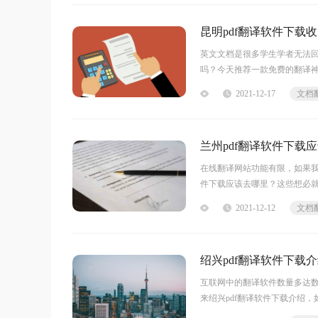
昆明pdf翻译软件下载
英文文档是很多学生学者无法回
吗？今天推荐一款免费的翻译神
明pdf翻译软件下载收费吗
2021-12-17
文档
工作中少
兰州pdf翻译软件下载
在线翻译网站功能有限，如果我
件下载应该去哪里？这些想必就
想要下载软件当然是在网上了
2021-12-12
文档
绍兴pdf翻译软件下载
互联网中的翻译软件数量多达数
来绍兴pdf翻译软件下载介绍
翻译速度快、准确度高、又不