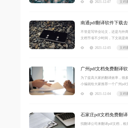
2021-12-07
文档
南通pdf翻译软件下载
不管是写毕业论文，还是与外
文档节省不少时间，下文就是南
载去哪？
2021-12-05
文档
想要在南通下载到可以翻译
广州pdf文档免费翻译
为了提高大家的翻译效率，很
小编就给大家推荐一个广州pd
件哪个好？
2021-12-04
文档
网络中的翻译软件数量有
石家庄pdf文档免费
找翻译公司来翻译pdf文档，