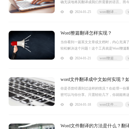
确无误地将其翻译成我们所需要的语言。而今
助我们轻松实现文档的翻译，而且还能保持
2024-01-25
word翻译文档
们的便利吧！无论你是学生、职场人士还是国
Word整篇翻译怎样实现？
当你看到一篇英文文章或文档时，内心充满
轻松解决这个问题！这个工具就是Word整篇
是工作中的文档处理，还是学习中的阅读理解，
2024-01-21
word整篇翻译
翻译成为你的翻译小助手！word整篇翻译福
word文件翻译成中文如何实现？如
你是否曾经遇到过这样的情况？在处理一份重
密可以与你分享。只需轻轻几下，你就能将这
时费力地查字典或者请人翻译，这个神奇的技
2024-01-18
word文件翻译成中文
成中文福昕翻译网站产品可以帮助用户将Wor
Word文件翻译的方法是什么？翻译