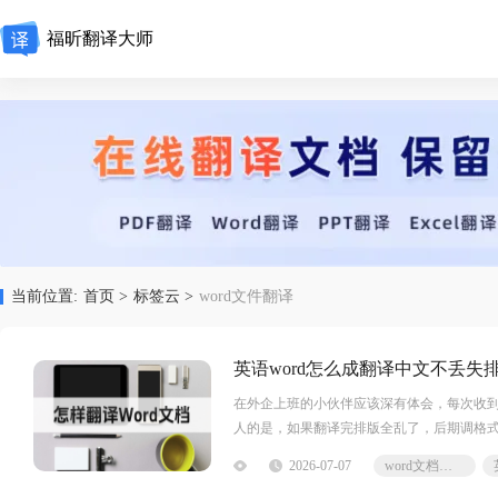
福昕翻译大师
当前位置:
首页 >
标签云 >
word文件翻译
英语word怎么成翻译中文不丢失
在外企上班的小伙伴应该深有体会，每次收到
人的是，如果翻译完排版全乱了，后期调格式
翻译成中文的工具，真的能让人开心。那么
2026-07-07
word文档翻译工具
出五款不错