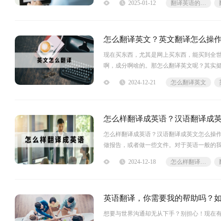
2025-01-12
翻译英语的软件下载
怎么翻译英文？英文翻译怎么操
现在买东西，尤其是网上买东西，能买到全
啊，成分啊啥的。那怎么翻译英文呢？其实
拿到这些资料，先存一份原版的，然后用翻
2024-12-21
怎么翻译英文
怎么样翻译成英语？汉语翻译成
怎么样翻译成英语？汉语翻译成英文怎么操
做报告，或者做一些文件。对于英语一般的
之间的错误。现在的英文翻译工具是非常可
2024-12-18
怎么样翻译成英语
英文呢？今天小编分享一个自己常用的翻译工
英语翻译，你需要我的帮助吗？
想要与世界沟通却无从下手？别担心！现在