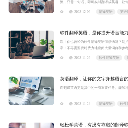
流，只需一句话，即可实时翻译成英语，让
2023-12-06
翻译英语
英语
嘿！你也曾经为软件翻译英语而烦恼吗？别
举！不再需要费时费力地查阅大量词典和参
2023-11-26
软件翻译英语
英语翻译，让你的文字穿越语言
而翻译英语更是其中的一项重要任务。能够
2023-11-24
翻译英语
软件
轻松学英语，有没有靠谱的翻译