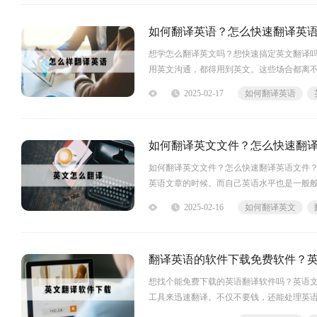
如何翻译英语？怎么快速翻译英
想学怎么翻译英文吗？想快速搞定英文翻译
用英文沟通，都得用到英文。这些场合都离
语嘛。那我们怎么才能快速翻译英文呢？其
2025-02-17
如何翻译英语
译变得轻松多了。那么，具体怎么操作呢？接
如何翻译英文文件？怎么快速翻
如何翻译英文文件？怎么快速翻译英语文件
英语文章的时候。而自己英语水平也是一般
我们快速得到一份需要的译文。但是选择一
2025-02-16
如何翻译英文
语文件呢？今天小编就针对这个问题，给大
翻译英语的软件下载免费软件？
想找个能免费下载的英语翻译软件吗？英语
工具来迅速翻译。不仅不要钱，还能处理英
翻译英文文件靠谱吗？其实免费翻译英文文