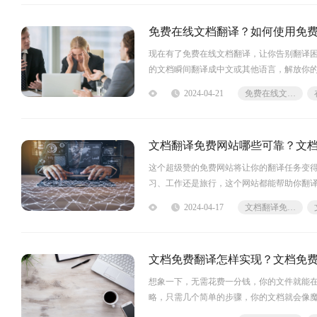
免费在线文档翻译？如何使用免
现在有了免费在线文档翻译，让你告别翻译
的文档瞬间翻译成中文或其他语言，解放你的双
让你的文档看起来像是亲自翻译的一样专业
2024-04-21
免费在线文档翻译
翻译福昕翻译网站是福昕软件旗下的一款免
文档翻译免费网站哪些可靠？文
这个超级赞的免费网站将让你的翻译任务变
习、工作还是旅行，这个网站都能帮助你翻
翻倍提升！忘记用繁琐的在线词典和复杂的
2024-04-17
文档翻译免费网站
轻而易举！马上来试试吧，你会爱上它的！
文档免费翻译怎样实现？文档免
想象一下，无需花费一分钱，你的文件就能
略，只需几个简单的步骤，你的文档就会像
围内传播。不要再为翻译难题而烦恼了，让