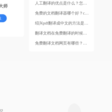
人工翻译的优点是什么？怎么人工翻译？
大师
免费的文档翻译器哪个好？cad图纸文档可以翻译吗？
载
绍兴pdf翻译成中文的方法是什么？福昕翻译只能翻译pdf吗？
翻译文档在免费翻译的时候，秘诀是什么？翻译软件是如何翻译文档的？
免费翻译文档网页有哪些？英文翻译要注意哪些？