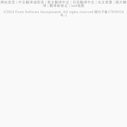
网站首页
|
中文翻译成英语
|
英文翻译中文
|
日语翻译中文
|
论文查重
|
图片翻
译
|
翻译标签云
|
xml地图
©2024 Foxit Software Incorporated. All rights reserved.
闽ICP备17018324
号-1