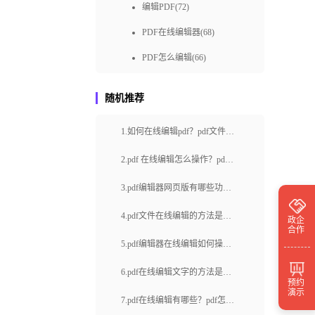
编辑PDF(72)
PDF在线编辑器(68)
PDF怎么编辑(66)
pdf编辑教程(65)
随机推荐
免费pdf编辑(57)
1.如何在线编辑pdf？pdf文件怎
pdf编辑器免费下载(50)
么进行页面重新排序？
福昕pdf编辑器下载(49)
2.pdf 在线编辑怎么操作？pdf
文件怎么提取文件内容？
pdf编辑方式(48)
3.pdf编辑器网页版有哪些功
快速编辑pdf(48)
能？如何旋转pdf页面？
4.pdf文件在线编辑的方法是什
政企
合作
免费编辑pdf(48)
么？下载的pdf文件出现乱码怎
5.pdf编辑器在线编辑如何操
pdf编辑器在线(46)
么解决？
作？哪里可以下载pdf编辑器？
6.pdf在线编辑文字的方法是什
预约
pdf编辑器免费(39)
演示
么？PDF如何转换成图片？
7.pdf在线编辑有哪些？pdf怎么
pdf在线编辑工具(39)