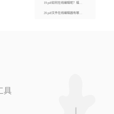
pdf在线编辑怎么操作？
19.pdf如何在线编辑呢？福昕
云编辑的主要功能有哪些呢？
20.pdf文件在线编辑器有哪些
功能？pdf怎么拆分？
工具