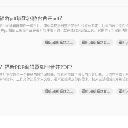
福昕pdf编辑器能否合并pdf？
昕PDF编辑器帮你一键合并，即刻实现文档整合梦想！快来体验吧，让你的PDF文件
合并pdf福昕云编辑产品是福昕软件旗下的一款在线PDF编辑工具。它提供了丰富的功
PDF文件合并成一个文件，方便管理和分享。合并PDF功能简单易用，只
福昕pdf编辑器怎么合并pdf
福昕pdf编辑器合并pdf
吗？福昕PDF编辑器如何合并PDF？
问题！不仅仅是一个普通的PDF编辑器，福昕还提供了强大的合并功能，让你在不费力
学习资料、工作文件还是个人文档，福昕都能满足你的需求。快来试试福昕PDF编辑器
pdf是的，福昕云编辑产品可以帮助用户合并PDF文件。此工具是一款基于云端的PDF
福昕pdf编辑器怎么合并pdf
福昕pdf编辑器合并pdf