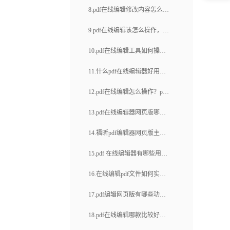
在线编辑文件？
8.pdf在线编辑修改内容怎么操
福昕pdf下载(38)
作，PDF云编辑的主要功能有
9.pdf在线编辑该怎么操作，如
哪些
何对pdf页面进行裁剪?
10.pdf在线编辑工具如何操作
使用？如何给pdf加标签？
11.什么pdf在线编辑器好用？
福昕办公软件怎么样？
12.pdf在线编辑怎么操作？pdf
文件如何设置权限？
13.pdf在线编辑器网页版哪个
好用？编辑功能如何呢？
14.福昕pdf编辑器网页版主要
功能有哪些？pdf怎么分页？
15.pdf 在线编辑器有哪些用
途？pdf怎么提取页面？
16.在线编辑pdf文件如何实
现？在线编辑pdf文件有哪些注
17.pdf编辑网页版有哪些功
意事项？
能？如何在线编辑pdf文档？
18.pdf在线编辑哪款比较好？