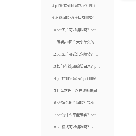
编辑文本？
8.pdf格式如何编辑呢？哪个编
福昕pdf下载(38)
辑软件使用起来好一点呢？
9.不能编辑pdf原因有哪些？pdf
文档不能编辑怎么办？
10.pdf图片可以编辑吗？pdf如
何实现加密？
11.编辑pdf图片大小单张的怎
么操作？编辑pdf图片大小多张
12.pdf图片格式怎么编辑？在
的怎么操作？
线pdf器编辑工具哪个好？
13.如何在线pdf编辑目录？pdf
如何编辑页码？
14.pdf档如何编辑？pdf删除页
面的简单方法是什么？
15.什么软件可以在线编辑pdf
图片？怎样编辑pdf图片？
16.pdf怎么图片编辑？福昕云
编辑有哪些特点？
17.pdf为什么不能编辑？pdf文
件限制编辑如何设置？
18.pdf格式可以编辑吗？pdf文