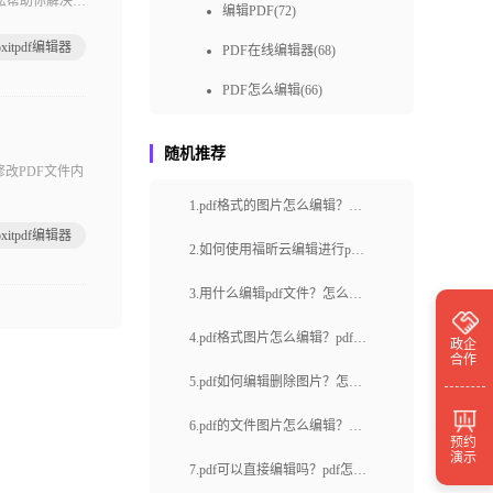
轻松帮助你解决各
编辑PDF(72)
心所欲地涂鸦，
oxitpdf编辑器
PDF在线编辑器(68)
PDF怎么编辑(66)
pdf编辑教程(65)
随机推荐
免费pdf编辑(57)
改PDF文件内
1.pdf格式的图片怎么编辑？福
pdf编辑器免费下载(50)
oxitpdf编辑器
昕云编辑哪里与众不同？
福昕pdf编辑器下载(49)
2.如何使用福昕云编辑进行pdf
图片替换编辑？如何使用福昕
pdf编辑方式(48)
3.用什么编辑pdf文件？怎么对
云编辑进行PDF文本编辑？
快速编辑pdf(48)
pdf文档进行编辑？
4.pdf格式图片怎么编辑？pdf编
政企
合作
免费编辑pdf(48)
辑的工具用哪个？
5.pdf如何编辑删除图片？怎么
pdf编辑器在线(46)
删除pdf页面？
6.pdf的文件图片怎么编辑？pdf
预约
pdf编辑器免费(39)
演示
文件如何进行压缩处理？
7.pdf可以直接编辑吗？pdf怎么
pdf在线编辑工具(39)