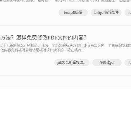
遇到各种各样的困扰。这时候，一款名叫“Foxit PDF编辑”的软件应运而生，它能
文字还是调整排版，它都能像魔术师一样迅速完成任务。想象一下，你可以在PDF上随
F文件
foxitpdf编辑
foxitpdf编辑软件
f
好方法？怎样免费修改PDF文件的内容？
却束手无策的情况？别担心，我有一个绝妙的解决方案！让我来告诉你一个免费编辑和修
修改内容免费福昕云编辑是福昕软件旗下的一款在线PDF
pdf怎么编辑修改内容免费
在线改pdf
f