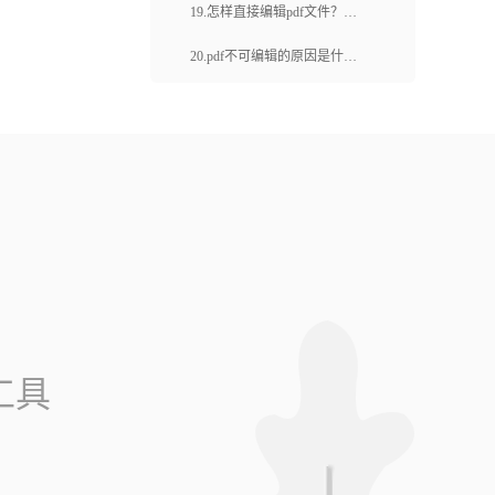
档如何镜像图片？
19.怎样直接编辑pdf文件？用
什么编辑pdf文件？
20.pdf不可编辑的原因是什
么？如何编辑pdf文字？
工具