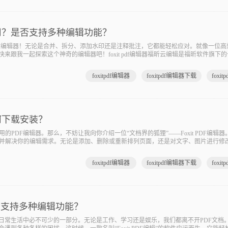
于使用？是否支持多种编辑功能？
 PDF编辑器！无论是合并、拆分、添加水印还是注释批注，它都能轻松应对。就像一位
来跟我一起探索这个神奇的编辑器吧！foxit pdf编辑器福昕云编辑是福昕软件旗下
，包括文本编辑、图片插入、注释批注、表单填写等。用户可以通过此工具轻松地对PD
foxitpdf编辑器
foxitpdf编辑器下载
如何下载安装？
PDF编辑器。那么，不妨让我向你介绍一位“文档界的狐狸”——Foxit PDF编辑
解决你的编辑需求。无论是添加、删除或重新排列页面，还是对文字、图片进行修改，F
记工具，让你的文件更加井然有序。与其他软件相比，Foxit以
foxitpdf编辑器
foxitpdf编辑器下载
否支持多种编辑功能？
们日常生活中必不可少的一部分。无论是工作、学习还是娱乐，我们都离不开PDF文档