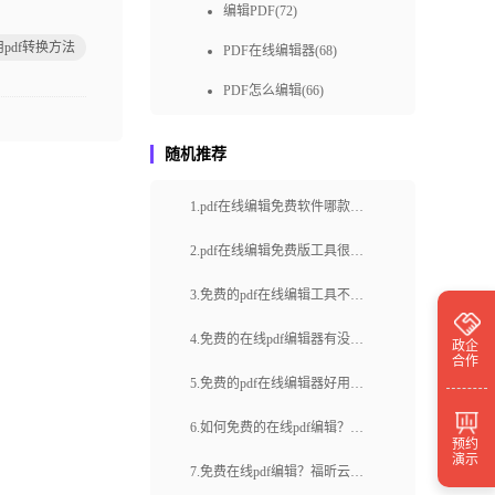
编辑PDF(72)
pdf转换方法
PDF在线编辑器(68)
PDF怎么编辑(66)
pdf编辑教程(65)
随机推荐
免费pdf编辑(57)
1.pdf在线编辑免费软件哪款高
pdf编辑器免费下载(50)
效？pdf文档怎么进行排版？
福昕pdf编辑器下载(49)
2.pdf在线编辑免费版工具很难
找吗？怎么在线编辑文档内
pdf编辑方式(48)
3.免费的pdf在线编辑工具不好
容？
快速编辑pdf(48)
找吗？怎么编辑内容？
4.免费的在线pdf编辑器有没有
政企
合作
免费编辑pdf(48)
靠谱的？怎么在线编辑文档内
5.免费的pdf在线编辑器好用
pdf编辑器在线(46)
容？
吗？怎样使用pdf在线编辑器？
6.如何免费的在线pdf编辑？pdf
预约
pdf编辑器免费(39)
演示
文档线上办公有什么优势？
7.免费在线pdf编辑？福昕云编
pdf在线编辑工具(39)