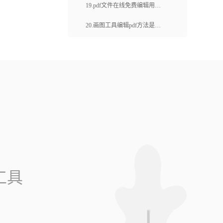
作？PDF文档可以在线编辑
19.pdf文件在线免费编辑用什
吗？
么工具？怎么调整pdf文档页面
20.画图工具编辑pdf方法是怎
大小？
样的？有哪些注意事项？
工具