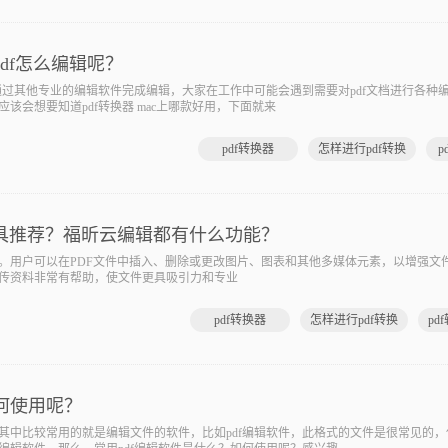
pdf怎么编辑呢？
过其他专业的编辑软件完成编辑，大家在工作中可能会遇到需要对pdf文档进行各种
该会想要知道pdf转换器 mac上哪款好用，下面就来
pdf转换器
怎样进行pdf转换
p
好工具推荐？福昕云编辑都有什么功能？
用户可以在PDF文件中插入、删除或更改图片、图表和其他多媒体元素，以增强文
传资料非常有帮助，使文件更具吸引力和专业
pdf转换器
怎样进行pdf转换
pd
何使用呢？
比较常用的就是编辑文件的软件，比如pdf编辑软件，此格式的文件是很常见的，