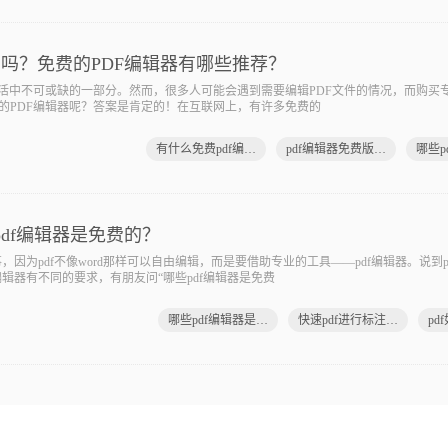
用吗？免费的PDF编辑器有哪些推荐？
活中不可或缺的一部分。然而，很多人可能会遇到需要编辑PDF文件的情况，而购买专
的PDF编辑器呢？答案是肯定的！在互联网上，有许多免费的
有什么免费pdf编辑器
pdf编辑器免费版有哪些
pdf编辑器是免费的？
为pdf不像word那样可以自由编辑，而是要借助专业的工具——pdf编辑器。说到p
编辑器有不同的要求，有朋友问“哪些pdf编辑器是免费
哪些pdf编辑器是免费的
快速pdf进行标注免费
pd