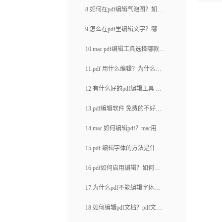
些？
辑工具哪款简单好用呢？
8.如何在pdf编辑气泡图？如何
福昕pdf下载(38)
制作出美观实用的气泡图呢？
9.怎么在pdf里编辑文字？哪款
pdf编辑工具方便快捷？
10.mac pdf编辑工具选择哪款比
较好？如何裁剪pdf页面大小？
11.pdf 用什么编辑？为什么有
的pdf文件不能编辑修改？
12.有什么好的pdf编辑工具 mac
系统也能用？福昕云编辑为什
13.pdf编辑软件 免费的不好用
么受欢迎？
怎么办？福昕云编辑有什么功
14.mac 如何编辑pdf？mac用预
能？
览编辑pdf的办法是怎样的？
15.pdf 编辑字体的方法是什
么？如何对pdf图像进行编辑？
16.pdf如何启用编辑？如何将
PDF文件合并？
17.为什么pdf不能编辑字体？
有没有解决PDF文件不能编辑
18.如何编辑pdf文档？pdf文件
字体的办法？