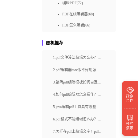
编辑PDF(72)
PDF在线编辑器(68)
PDF怎么编辑(66)
pdf编辑教程(65)
随机推荐
免费pdf编辑(57)
1.pdf文件没法编辑怎么办？pdf
pdf编辑器免费下载(50)
编辑器如何使用？
福昕pdf编辑器下载(49)
2.pdf编辑器mac版不好用怎么
办？怎样编辑pdf？
pdf编辑方式(48)
3.福昕pdf编辑模板如何自定义
快速编辑pdf(48)
设置？Pdf文档对页面进行编
4.如何pdf编辑器怎么操作？pdf
政企
合作
辑？
免费编辑pdf(48)
文件的页码怎么设置？
5.java编辑pdf工具具有哪些优
pdf编辑器在线(46)
势？有没有比较好的Java编辑
6.pdf格式不能编辑怎么办？操
预约
pdf编辑器免费(39)
PDF的工具呢？
演示
作pdf文件合并的注意事项有哪
7.怎样在pdf上编辑文字？pdf编
pdf在线编辑工具(39)