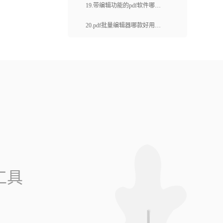
怎么调亮度？
19.带编辑功能的pdf软件哪个
好？pdf格式文件在线编辑方法
20.pdf批量编辑器哪款好用？
是什么？
如何给pdf文档添加标注？
工具