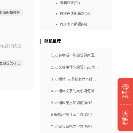
编辑PDF(72)
f页面编辑教程
PDF在线编辑器(68)
PDF怎么编辑(66)
pdf编辑教程(65)
随机推荐
免费pdf编辑(57)
有极好的安全
1.pdf转换后不能编辑的原因是
pdf编辑器免费下载(50)
pdf页面编辑怎样解决
什么？什么工具编辑工具方便
福昕pdf编辑器下载(49)
2.pdf文档用什么编辑？pdf怎么
实用？
编辑图片大小？
pdf编辑方式(48)
3.pdf编辑mac系统有什么好工
快速编辑pdf(48)
具推荐？福昕云编辑都有什么
4.pdf编辑文字的大小如何操
政企
合作
功能？
免费编辑pdf(48)
作？pdf页面边距如何调整？
5.pdf编辑无水印如何操作？福
pdf编辑器在线(46)
昕云编辑如何提高办公效率？
6.编辑pdf用什么工具实用？编
预约
pdf编辑器免费(39)
演示
辑pdf文字内容吗？
7.pdf直接编辑文字方法是什
pdf在线编辑工具(39)