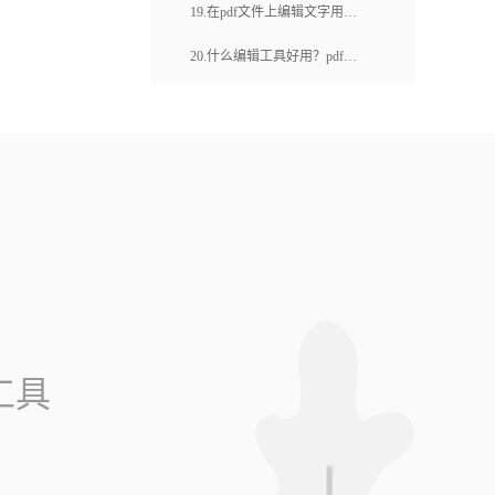
页面边距如何调整？
19.在pdf文件上编辑文字用什
么工具？pdf中如何编辑文字？
20.什么编辑工具好用？pdf转
换成编辑文字​​​​​​​怎么做？
工具