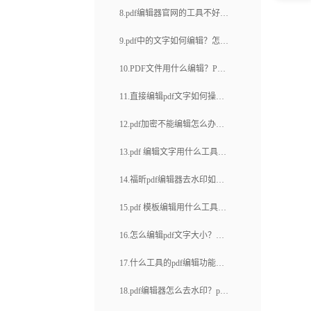
么？如何对pdf内容进行排版？
8.pdf编辑器官网的工具不好
福昕pdf下载(38)
用？怎么编辑pdf文档？
9.pdf中的文字如何编辑？怎么
删除pdf文档中一页或者几页？
10.PDF文件用什么编辑？PDF
文件怎么编辑不了？
11.直接编辑pdf文字如何操
作？pdf怎么编辑图片大小
12.pdf加密不能编辑怎么办？
pdf不能编辑的原因有哪些？
13.pdf 编辑文字用什么工具？
pdf中如何编辑文字？
14.福昕pdf编辑器去水印如何
操作？为什么说福昕云编辑是
15.pdf 模板编辑用什么工具
首选？
好？pdf中如何编辑文字？
16.怎么编辑pdf文字大小？在
线怎么把pdf转excel？
17.什么工具的pdf编辑功能好
用？pdf如何编辑文本？
18.pdf编辑器怎么去水印？pdf