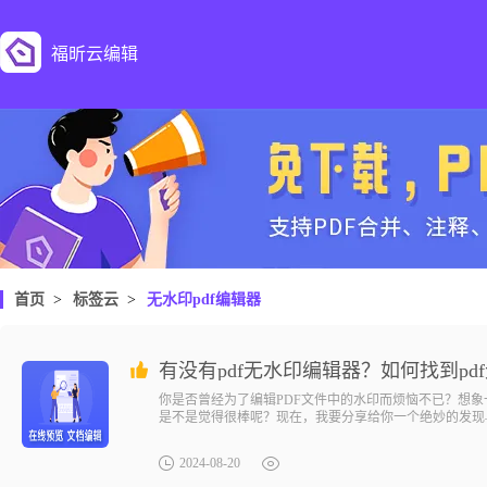
福昕云编辑
首页
>
标签云
>
无水印pdf编辑器
有没有pdf无水印编辑器？如何找到pd
你是否曾经为了编辑PDF文件中的水印而烦恼不已？想
是不是觉得很棒呢？现在，我要分享给你一个绝妙的发现—
加个性化。无论是合并、拆分、添加注释，还是调整页面
辑器都能帮助你事半功倍。赶快尝试一下吧，相信你会爱
2024-08-20