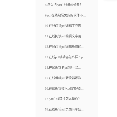
辑？
时需要注意哪些问题？如何找
8.怎么把pdf在线编辑修改？pdf
福昕pdf下载(38)
到一个好用的pdf编辑器呢？
在线编辑器如何拆分文档？
9.pdf在线编辑免费的软件不好
用怎么办？怎么进行编辑pdf？
10.在线阅读pdf编辑工具哪款
好用？pdf文件里面怎么添加签
11.在线阅读pdf编辑文字用什
名？
么工具？pdf文件怎么加密？
12.在线阅读pdf编辑免费的安
全可靠吗？如何使用福昕云编
13.在线pdf编辑器怎么样？pdf
辑来进行pdf文档编辑？
文档里面怎么添加图片？
14.在线编辑的pdf哪一款
好？ 调整PDF页面顺序方法
15.在线编辑pdf转换器哪款比
有哪些?
较受欢迎？pdf文件如何在线压
16.在线编辑插入pdf的好处是
缩大小？
什么？如何使用在线编辑插入
17.pdf在线转换怎么操作？在
pdf？
线编辑pdf转换网页版有哪些？
18.在线编辑pdf页面有哪些优