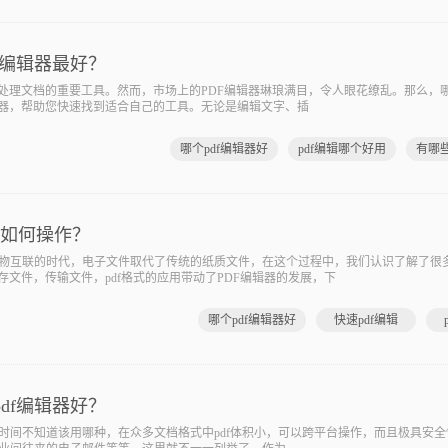
f编辑器最好？
处理文档的重要工具。然而，市场上的PDF编辑器琳琅满目，令人眼花缭乱。那么，哪
辑器，帮助您快速找到适合自己的工具。无论是编辑文字、插
哪个pdf编辑器好
pdf编辑哪个好用
el如何操作？
互联的时代，电子文件取代了传统的纸质文件，在这个过程中，我们认识了解了很
存文件，传输文件，pdf格式的应用带动了PDF编辑器的发展，下
哪个pdf编辑器好
快速pdf编辑
df编辑器好？
时间不知道该用哪种，在众多文档格式中pdf体积小，可以跨平台操作，而且极具安全