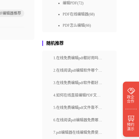
编辑PDF(72)
DF编辑器推荐
PDF在线编辑器(68)
PDF怎么编辑(66)
pdf编辑教程(65)
随机推荐
免费pdf编辑(57)
1.在线免费编辑pdf都好用吗？
pdf编辑器免费下载(50)
福昕云编辑怎么编辑内容？
福昕pdf编辑器下载(49)
2.在线阅读pdf编辑软件哪个好
用？pdf文件无法编辑是因为什
pdf编辑方式(48)
3.在线免费编辑pdf软件都好找
么？
快速编辑pdf(48)
吗？怎么在线编辑文档内容？
4.如何在线直接编辑PDF文
政企
合作
免费编辑pdf(48)
字？福昕云编辑都有什么功
5.在线免费编辑pdf文件靠不靠
pdf编辑器在线(46)
能？
谱？怎么编辑PDF文档？
6.在线阅读pdf编辑器免费哪款
预约
pdf编辑器免费(39)
演示
好用？pdf如何实现多人在线编
7.pdf编辑器在线编辑免费使用
pdf在线编辑工具(39)