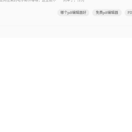
业间往来的电子邮件等等，这里就不一一列举了，作为
哪个pdf编辑器好
免费pdf编辑器
P