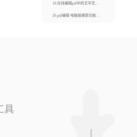
势？如何选择适合的在线编辑
19.在线编辑pdf中的文字怎么
pdf页面工具呢？
操作？ 在线编辑合并pdf文件
20.pdf编辑 电脑版哪款功能齐
如何操作？
全？pdf中怎么擦掉某些内容？
工具