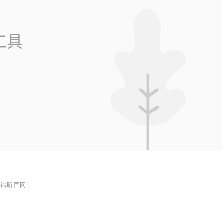
工具
福昕官网
|
1