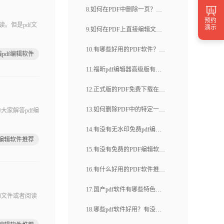
官方版本？
软件推荐？如何在手机上打开
8.如何在PDF中删除一页？有
福昕pdf下载(38)
预约
PDF文件进行阅览？
。但是pdf文
没有简便的方法可以删除PDF
演示
9.如何在PDF上直接编辑文
中的一页？
字？有什么方法可以直接在
10.有哪些好用的PDF软件？
pdf编辑软件
PDF上编辑文字？
PDF软件有哪些推荐？
11.福昕pdf编辑器高级版有哪
些高级功能？福昕pdf编辑器高
12.正式版的PDF免费下载在哪
级版的价格是多少？
里？如何免费下载PDF的正式
13.如何删除PDF中的特定一
家解答pdf编
版？
页？怎样在PDF中删除某一
14.有没有无水印免费pdf编辑
F编辑软件推荐
页？
器？你知道哪里可以找到无水
15.有没有免费的PDF编辑软件
印免费pdf编辑器吗？
绿色版？你能推荐一个安全可
16.有什么好用的PDF软件推荐
靠的PDF编辑软件绿色版吗？
吗？你们能推荐一款好的PDF
17.国产pdf软件有哪些特色功
的文件或者阅读
软件吗？
能？国产pdf软件的使用体验如
18.哪些pdf软件好用？有没有
何？