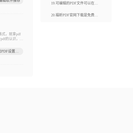
F编辑软件推荐
推荐的好用pdf软件？
19.可编辑的PDF文件可以在哪
些方面进行修改？如何创建一
20.福昕PDF官网下载是免费的
个可编辑的PDF文件？
吗？福昕PDF官网下载有哪些
，就拿pdf
功能？
pdf的认识，比
如何给PDF设置权限