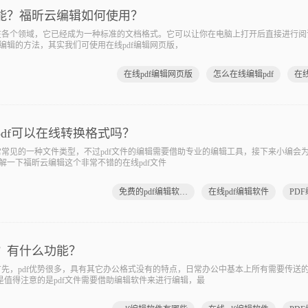
功能？福昕云编辑如何使用？
各个领域，它已经成为一种标准的文档格式。它可以让你在电脑上打开后直接进行阅读
编辑的方法，其实我们可使用在线pdf编辑网页版，
在线pdf编辑网页版
怎么在线编辑pdf
在线
pdf可以在线转换格式吗？
见的一种文件类型，不过pdf文件的编辑需要借助专业的编辑工具，接下来小编会为大
解一下福昕云编辑这个非常不错的在线pdf文件
免费的pdf编辑软件哪个好
在线pdf编辑软件
PD
些？有什么功能？
先，pdf优势很多，具有其它办公格式没有的特点，日常办公中基本上所有需要传送
但是值得注意的是pdf文件需要借助编辑软件来进行编辑，最