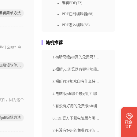
编辑PDF(72)
f编辑简单方法
PDF在线编辑器(68)
PDF怎么编辑(66)
pdf编辑教程(65)
随机推荐
免费pdf编辑(57)
有些什么呢？今
1.福昕高级pdf真的免费吗？如
pdf编辑器免费下载(50)
在线pdf编辑软件教程
何免费获取福昕高级pdf？
福昕pdf编辑器下载(49)
2.福昕pdf浏览器有哪些功能？
福昕pdf浏览器如何使用？
pdf编辑方式(48)
3.福昕PDF加水印有什么特
快速编辑pdf(48)
点？如何使用福昕PDF加水印
4.电脑版pdf哪个最好用？哪个
文件，因为这个
功能？
免费编辑pdf(48)
电脑版pdf好用？
5.有没有好用的免费版pdf编辑
pdf编辑器在线(46)
器？你知道哪个pdf编辑器有免
pdf编辑方法
6.PDF官方下载电脑版有哪些
政企
pdf编辑器免费(39)
费版？
合作
功能？如何在电脑上下载PDF
7.有没有好用的免费PDF阅览
pdf在线编辑工具(39)