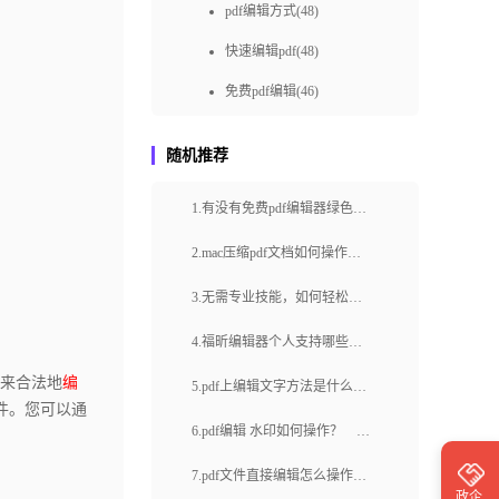
pdf编辑方式(48)
快速编辑pdf(48)
免费pdf编辑(46)
免费编辑pdf(45)
随机推荐
PDF在线编辑器(37)
1.有没有免费pdf编辑器绿色版
pdf编辑如何做(36)
的办公工具？怎么编辑PDF文
快速pdf编辑(36)
2.mac压缩pdf文档如何操作？
档的内容？
pdf文件如何压缩到最小？
如何进行PDF在线编辑(36)
3.无需专业技能，如何轻松编
pdf编辑怎样做(34)
辑PDF文件？想要高效处理
4.福昕编辑器个人支持哪些常
PDF文档？试试这款编辑大
福昕PDF编辑器(32)
见的文件格式？福昕编辑器个
来合法地
编
5.pdf上编辑文字方法是什么？
师！
件。您可以通
pdf编辑文字(31)
人有没有免费试用版本？
如何对pdf文档中的图片进行编
6.pdf编辑 水印如何操作？
如何在线编辑PDF(30)
辑？
PDF文档怎么转换成PPT？
7.pdf文件直接编辑怎么操作？
pdf编辑在线(29)
政企