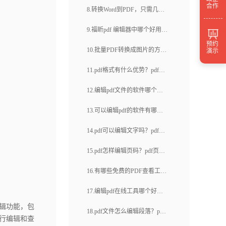
使用福昕云编辑如何打印PDF
合作
8.转换Word到PDF，只需几
pdf编辑怎么做(28)
文件？
步？需要一个高效的PDF编辑
9.福昕pdf 编辑器中哪个好用？
器吗？
预约
pdf如何编辑印章
10.批量PDF转换成图片的方法
演示
是什么？在PDF文档上标注重
11.pdf格式有什么优势？pdf格
点该怎么操作？
式的文件怎么编辑？
12.编辑pdf文件的软件哪个好
用？怎么编辑pdf文件？
13.可以编辑pdf的软件有哪
些？pdf如何添加新的一页？
14.pdf可以编辑文字吗？pdf中
如何编辑文字？
15.pdf怎样编辑页码？pdf页面
尺寸调整的方法是什么？
16.有哪些免费的PDF查看工
具？如何选择适合自己的PDF
17.编辑pdf在线工具哪个好？
查看工具？
辑功能，包
pdf转ppt怎么操作？
18.pdf文件怎么编辑段落？pdf
行编辑和查