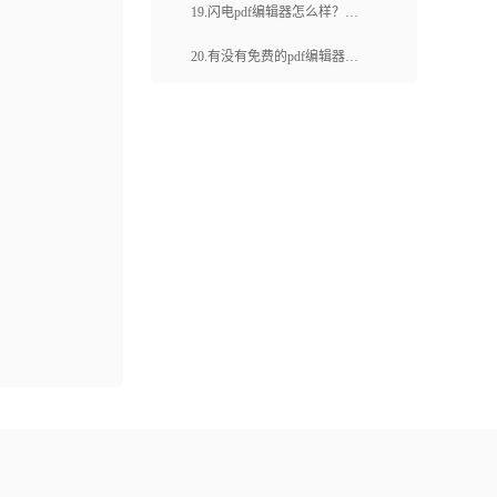
转excel在线转换怎么操作？
19.闪电pdf编辑器怎么样？福
昕云编辑有哪些功能？
20.有没有免费的pdf编辑器？
什么线上办公工具好用？