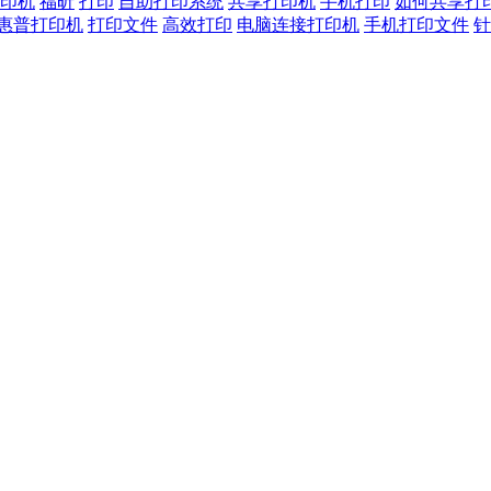
印机
福昕
打印
自助打印系统
共享打印机
手机打印
如何共享打
惠普打印机
打印文件
高效打印
电脑连接打印机
手机打印文件
针