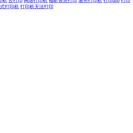
印机
云打印
网络打印机
福昕智慧打印
激光打印机
打印app
打印
式打印机
打印机无法打印