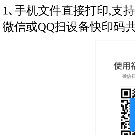
1､手机文件直接打印,支
微信或QQ扫设备快印码共