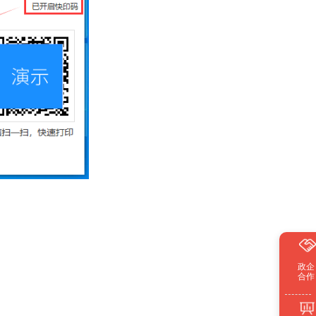
政企
合作