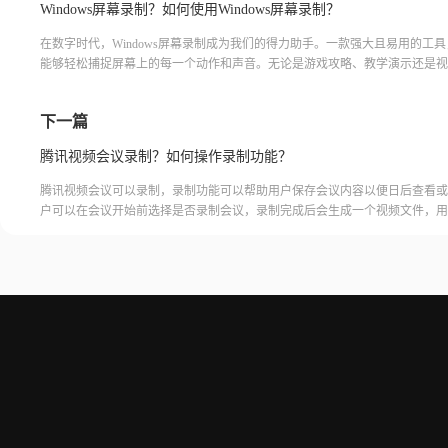
Windows屏幕录制？如何使用Windows屏幕录制？
在数字时代，Windows屏幕录制成为我们的得力助手。一款强大且易用的工
能够轻松捕捉屏幕上的每一个动作和声音。无论是游戏攻略、教学演示还是视
它都能满足我们对高质量录制的需求。不再需要繁琐的操作，只需简单几步，
的创意化为视觉盛宴。让我们一起揭开这个神奇工具的面纱，探索屏幕录制带
下一篇
可能吧！windows 屏幕录制福昕录屏大师是福昕软件旗下的一款专业的Windo
制
腾讯视频会议录制？如何操作录制功能？
腾讯视频会议可以录制，录制功能可以帮助用户保存会议内容以便日后查看或
户可以在会议开始前选择是否录制会议，录制完成后会生成一个视频文件，用
腾讯视频会议的云端存储空间中查看和下载录制的视频。需要注意的是，录制
需要额外的存储空间和费用，用户需要根据自己的需求选择是否开启录制功能
频会议录制福昕录屏大师是一款专业的屏幕录制软件，可以帮助用户录制高质
会议内容。用户可以轻松地录制视频