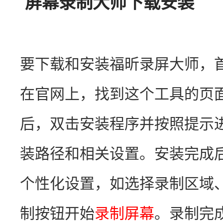
屏幕录制大师下载安装
要下载和安装福昕录屏大师，
在官网上，找到这个工具的页
后，双击安装程序并按照提示
装路径和相关设置。安装完成
个性化设置，如选择录制区域
制按钮开始
录制屏幕
。录制完