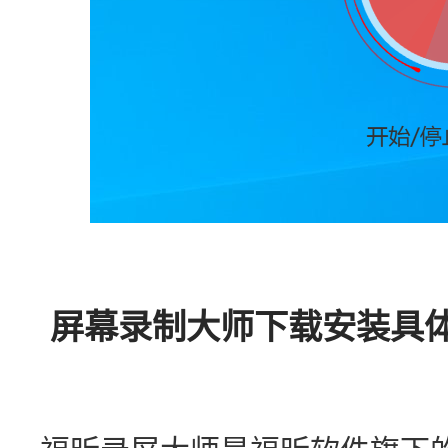
屏幕录制大师下载安装具体