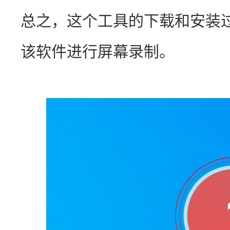
总之，这个工具的下载和安装
该软件进行屏幕录制。