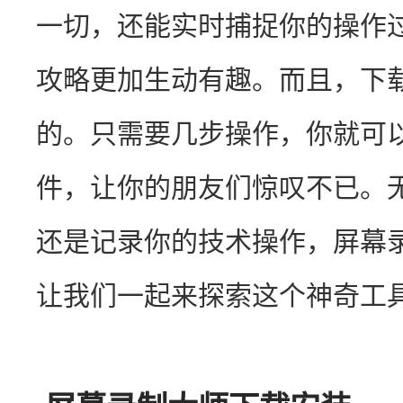
一切，还能实时捕捉你的操作
攻略更加生动有趣。而且，下
的。只需要几步操作，你就可
件，让你的朋友们惊叹不已。
还是记录你的技术操作，屏幕
让我们一起来探索这个神奇工