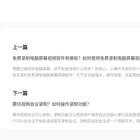
上一篇
想要记录你的电脑屏幕，却不知道该用什么软件？别担心，小编今天就给你介
级实用的免费录制电脑屏幕视频软件！它不仅功能强大，操作简便，还能帮助
建教程、演示视频或者分享游戏攻略。无论你是想展示你的技术实力，还是想
个网红，这款软件都能满足你的需求。别再犹豫了，赶紧跟上时代的步伐，下
下一篇
奇的软件，让你的屏幕记录之旅开始吧！免费录制电脑屏幕视频软件福昕录屏
昕软件旗下的一款免费录制电脑屏幕视频软件。它
腾讯视频会议录制？如何操作录制功能？
腾讯视频会议可以录制，录制功能可以帮助用户保存会议内容以便日后查看或
户可以在会议开始前选择是否录制会议，录制完成后会生成一个视频文件，用
腾讯视频会议的云端存储空间中查看和下载录制的视频。需要注意的是，录制
需要额外的存储空间和费用，用户需要根据自己的需求选择是否开启录制功能