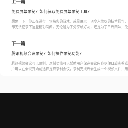
上一篇
免费屏幕录制？如何获取免费屏幕录制工具？
想象一下，你正在进行一场精彩的游戏，或是展示一项令人惊叹的技术操作，
却无法记录下这些精彩瞬间。无论是为了分享给好友，还是为了日后回味，免
制软件将成为你的得力助手！不再需要昂贵的设备或复杂的操作，只需一款简
免费屏幕录制工具，你就能轻松捕捉屏幕上的每一个细节。告别繁琐的步骤和
下一篇
你的创意和技术尽情展现。无论是教学演示、游戏攻略还是视频剪辑，免费屏
件将成为你的创作利器。快来尝试吧，马上记录
腾讯视频会议录制？如何操作录制功能？
腾讯视频会议可以录制，录制功能可以帮助用户保存会议内容以便日后查看或
户可以在会议开始前选择是否录制会议，录制完成后会生成一个视频文件，用
腾讯视频会议的云端存储空间中查看和下载录制的视频。需要注意的是，录制
需要额外的存储空间和费用，用户需要根据自己的需求选择是否开启录制功能
频会议录制福昕录屏大师是一款专业的屏幕录制软件，可以帮助用户录制高质
会议内容。用户可以轻松地录制视频