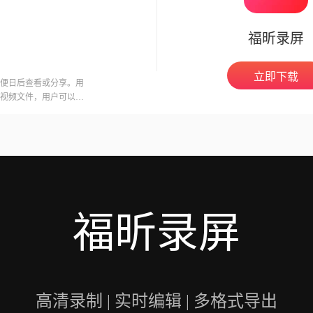
你制作出令人赞叹的教
握这个酷炫的技能。所
福昕录屏
！快来加入我们这个炙手
立即下载
便日后查看或分享。用
视频文件，用户可以在
意的是，录制会议可能
开启录制功能。福昕视
用户录制高质量的视频
福昕录屏
高清录制 | 实时编辑 | 多格式导出