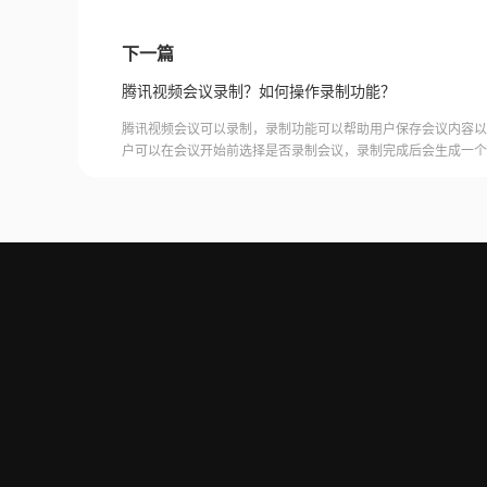
些闪过的精彩瞬间，让你的朋友都惊叹不已。而且，它还能帮助
学视频、游戏攻略和演示文稿。你只需要简单几步，就能轻松掌
下一篇
以，如果你还没有尝试过这个“录屏电脑版”，那真是太可惜了
可热的大家庭吧！让我们一起探索这个充满乐
腾讯视频会议录制？如何操作录制功能？
腾讯视频会议可以录制，录制功能可以帮助用户保存会议内容以
户可以在会议开始前选择是否录制会议，录制完成后会生成一个
腾讯视频会议的云端存储空间中查看和下载录制的视频。需要注
需要额外的存储空间和费用，用户需要根据自己的需求选择是否
频会议录制福昕录屏大师是一款专业的屏幕录制软件，可以帮助
会议内容。用户可以轻松地录制视频