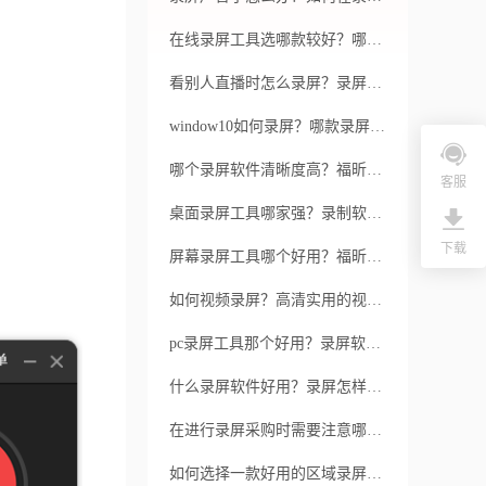
在线录屏工具选哪款较好？哪些因素会导致录屏画面不清楚？
看别人直播时怎么录屏？录屏软件有哪些特色？
window10如何录屏？哪款录屏软件比较好用呢？
哪个录屏软件清晰度高？福昕录屏大师录屏软件兼容性如何？
客服
桌面录屏工具哪家强？录制软件需要多少钱？
下载
屏幕录屏工具哪个好用？福昕录屏大师屏幕录屏工具有哪些特色？
如何视频录屏？高清实用的视频录屏
pc录屏工具那个好用？录屏软件使用方法是什么？
什么录屏软件好用？录屏怎样才能有声音？
在进行录屏采购时需要注意哪些问题？如何选用一款合适的录屏软件？
如何选择一款好用的区域录屏软件？如何正确地使用区域录屏软件？