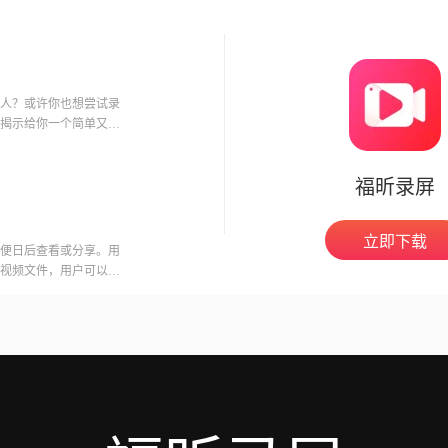
人？或许你也想尝试录
揭示给你一个简单又有
昂费用，只需要一部智
探索这个充满乐趣的领
福昕录屏
启视频制作的奇妙之旅
立即下载
便日后查看或分享。用
视频文件，用户可以在
意的是，录制会议可能
开启录制功能。福昕视
用户录制高质量的视频