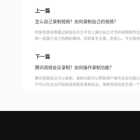
上一篇
怎么自己录制视频？如何录制自己的视频？
你是否曾经羡慕过那些在社交平台上展示自己才华的视频制作达
制一段属于自己的精彩瞬间，但却束手无策。别担心，今天我将
趣的方法，教你如何轻松自己录制视频！无需专业设备、无需高
能手机和一点点创意，你也可以成为视频制作大师！让我们一起
下一篇
域，展现出你独特的魅力吧！快来跟随我的步伐，让我们一起开
吧！自己录制视频福昕录屏大师是一款功能强大的
腾讯视频会议录制？如何操作录制功能？
腾讯视频会议可以录制，录制功能可以帮助用户保存会议内容以
户可以在会议开始前选择是否录制会议，录制完成后会生成一个
腾讯视频会议的云端存储空间中查看和下载录制的视频。需要注
需要额外的存储空间和费用，用户需要根据自己的需求选择是否
频会议录制福昕录屏大师是一款专业的屏幕录制软件，可以帮助
会议内容。用户可以轻松地录制视频