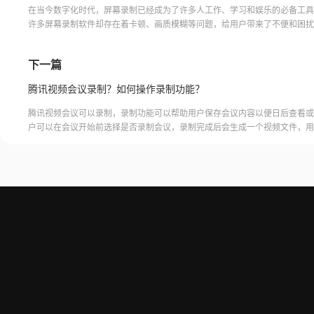
在当今数字化时代，屏幕录制已经成为了许多人工作、学习和娱乐的必备工具
许多屏幕录制软件却存在着卡顿、画质模糊等问题，给用户带来了不便和困扰
决这一问题，不卡屏幕录制应运而生。不卡屏幕录制是一种高效
下一篇
腾讯视频会议录制？如何操作录制功能？
腾讯视频会议可以录制，录制功能可以帮助用户保存会议内容以便日后查看或
户可以在会议开始前选择是否录制会议，录制完成后会生成一个视频文件，用
腾讯视频会议的云端存储空间中查看和下载录制的视频。需要注意的是，录制
需要额外的存储空间和费用，用户需要根据自己的需求选择是否开启录制功能
频会议录制福昕录屏大师是一款专业的屏幕录制软件，可以帮助用户录制高质
会议内容。用户可以轻松地录制视频