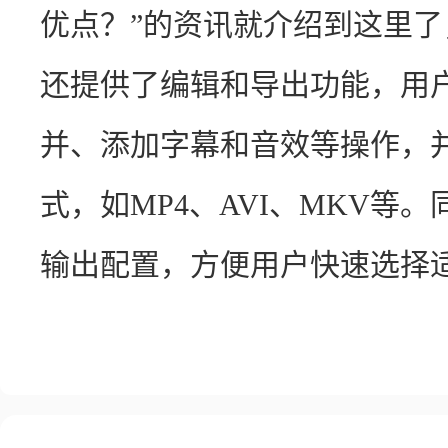
优点？”的资讯就介绍到这里
还提供了编辑和导出功能，用
并、添加字幕和音效等操作，
式，如MP4、AVI、MKV等
输出配置，方便用户快速选择