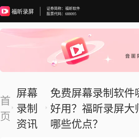
证券简称：福昕软件
福昕录屏
股票代码：688095
屏幕
免费屏幕录制软件
首
录制
好用？福昕录屏大
页
资讯
哪些优点？