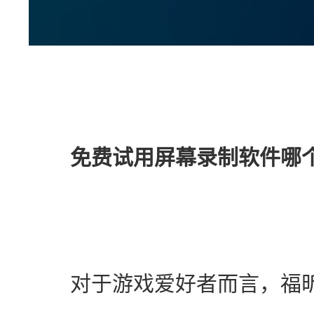
免费试用屏幕录制软件哪
　　对于游戏爱好者而言，福