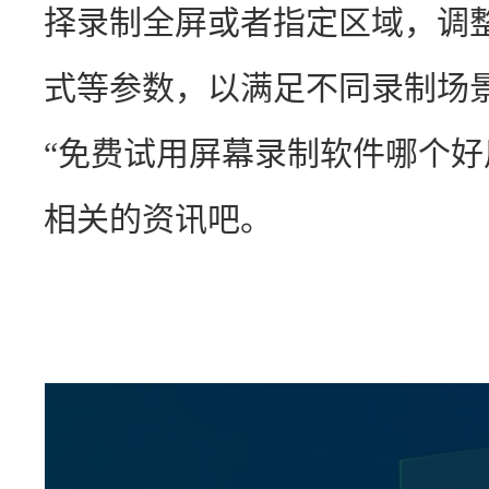
择录制全屏或者指定区域，调
式等参数，以满足不同录制场
“免费试用屏幕录制软件哪个好
相关的资讯吧。