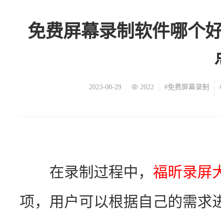
免费屏幕录制软件哪个
2023-08-29
2022
#免费屏幕录制
　　在录制过程中，
福昕录屏
项，用户可以根据自己的需求