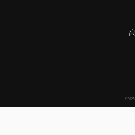
高
©2025 