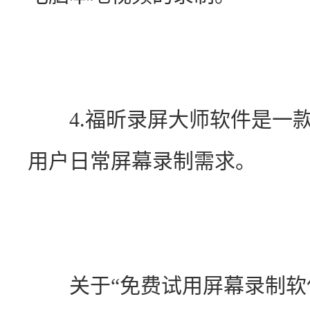
　　4.福昕录屏大师软件是一
用户日常屏幕录制需求。
　　关于“免费试用屏幕录制