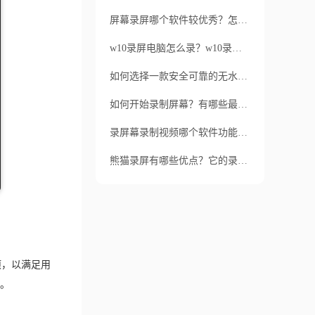
屏幕录屏哪个软件较优秀？怎么选择适合自己的录屏软件？
w10录屏电脑怎么录？w10录屏用什么软件好？
如何选择一款安全可靠的无水印录屏软件？如何确保用户数据的安全呢？
如何开始录制屏幕？有哪些最好的录屏录制屏幕软件可以使用？
录屏幕录制视频哪个软件功能多？录屏软件有哪些应用场景？
熊猫录屏有哪些优点？它的录制效果如何呢？
项，以满足用
。