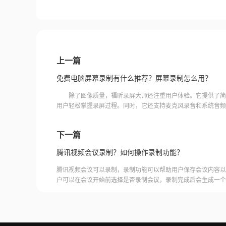
上一篇
免费电脑屏幕录制有什么推荐？屏幕录制怎么用？
除了图像质量，福昕录屏大师还注重用户体验。它提供了简
用户轻松掌握录屏过程。同时，它还支持麦克风录音和系统音频
的声音记录。这使得录制的视频更加生动和真实，为观众带来更
下一篇
腾讯视频会议录制？如何操作录制功能？
腾讯视频会议可以录制，录制功能可以帮助用户保存会议内容以
户可以在会议开始前选择是否录制会议，录制完成后会生成一个
腾讯视频会议的云端存储空间中查看和下载录制的视频。需要注
需要额外的存储空间和费用，用户需要根据自己的需求选择是否
频会议录制福昕录屏大师是一款专业的屏幕录制软件，可以帮助
会议内容。用户可以轻松地录制视频