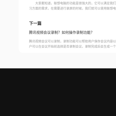
大家都知道，联想电脑的功能是很强大的，它可以满足我们
习方面的需求，在需要进行录屏的时候，我们就可以使用联想电
友不知道操作的方法，那么联想电脑怎样录屏？电脑录屏哪款软
下一篇
腾讯视频会议录制？如何操作录制功能？
腾讯视频会议可以录制，录制功能可以帮助用户保存会议内容以
户可以在会议开始前选择是否录制会议，录制完成后会生成一个
腾讯视频会议的云端存储空间中查看和下载录制的视频。需要注
需要额外的存储空间和费用，用户需要根据自己的需求选择是否
频会议录制福昕录屏大师是一款专业的屏幕录制软件，可以帮助
会议内容。用户可以轻松地录制视频