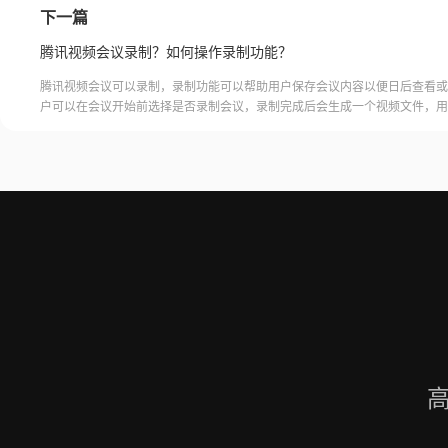
下一篇
腾讯视频会议录制？如何操作录制功能？
腾讯视频会议可以录制，录制功能可以帮助用户保存会议内容以便日后查看或
户可以在会议开始前选择是否录制会议，录制完成后会生成一个视频文件，用
腾讯视频会议的云端存储空间中查看和下载录制的视频。需要注意的是，录制
需要额外的存储空间和费用，用户需要根据自己的需求选择是否开启录制功能
频会议录制福昕录屏大师是一款专业的屏幕录制软件，可以帮助用户录制高质
会议内容。用户可以轻松地录制视频
高