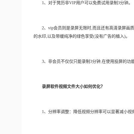
　　1、对于凳历非VIP用户可以免费试用录制3分钟。
　　2、vip会员则是录屏无限时,而且还有高清录屏画
的水印,以及带缓纯净的绿色享受(没有广告的植入)。
　　3、非会员不仅仅只能录制3分钟,在使用投屏的功
录屏软件视频文件大小如何优化？
　　1、分辨率调整：降低视频分辨率可以显著减小视