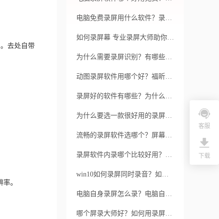
电脑免费录屏用什么软件？录屏怎么没声音？
如何录屏幕 专业录屏大师助你一力
受。去处自带
为什么需要录屏识别？有哪些录屏识别的工具呢？
动图录屏软件用哪个好？福昕录屏大师动图录屏软件有哪些特点？
录屏好的软件有哪些？为什么屏幕录制无画面？
为什么要选一款很好用的录屏软件？哪款最靠谱？
客服
流畅的录屏软件选哪个？屏幕录制完后播放黑屏是怎么回事？
录屏软件内录哪个比较好用？福昕录屏大师录屏软件内录有什么特点？
下载
win10如何录屏同时录音？如何在录制时选择录制范围和录音设备？
辨率。
电脑自身录屏怎么录？电脑自身录屏用哪个软件好用？
哪个屏录大师好？如何用录屏软件录屏呢？