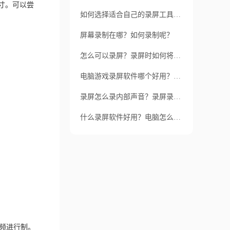
尺寸。可以尝
如何选择适合自己的录屏工具呢？如何让录屏教学更加高效和优质呢？
屏幕录制在哪？如何录制呢？
怎么可以录屏？录屏时如何将声音也录入？
电脑游戏录屏软件哪个好用？哪款软件功能强大适合玩家使用？
录屏怎么录内部声音？录屏录内部声音用什么软件好？
什么录屏软件好用？电脑怎么录屏 win10可以吗？
频进行制。