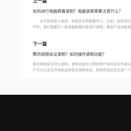
上一篇
如何进行电脑屏幕录制？电脑录屏需要注意什么？
对于职场新人来说，有很多东西需要学习，比如：如何进行
作中，我们需要对一些电脑屏幕内容进行录制，像是产品功能演
等。录屏最好的方法就是借助录屏软件，下面小编来给大家推荐
下一篇
腾讯视频会议录制？如何操作录制功能？
腾讯视频会议可以录制，录制功能可以帮助用户保存会议内容以
户可以在会议开始前选择是否录制会议，录制完成后会生成一个
腾讯视频会议的云端存储空间中查看和下载录制的视频。需要注
需要额外的存储空间和费用，用户需要根据自己的需求选择是否
频会议录制福昕录屏大师是一款专业的屏幕录制软件，可以帮助
会议内容。用户可以轻松地录制视频