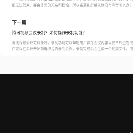
都无法使用，那会非常的无奈和懊恼，所以当遇到屏幕录制没有声音怎么办？
利用福昕录屏大师软件，能够解决录屏没声音的问题，那咱们就一起来了
下一篇
腾讯视频会议录制？如何操作录制功能？
腾讯视频会议可以录制，录制功能可以帮助用户保存会议内容以便日后查看或
户可以在会议开始前选择是否录制会议，录制完成后会生成一个视频文件，用
腾讯视频会议的云端存储空间中查看和下载录制的视频。需要注意的是，录制
需要额外的存储空间和费用，用户需要根据自己的需求选择是否开启录制功能
频会议录制福昕录屏大师是一款专业的屏幕录制软件，可以帮助用户录制高质
会议内容。用户可以轻松地录制视频