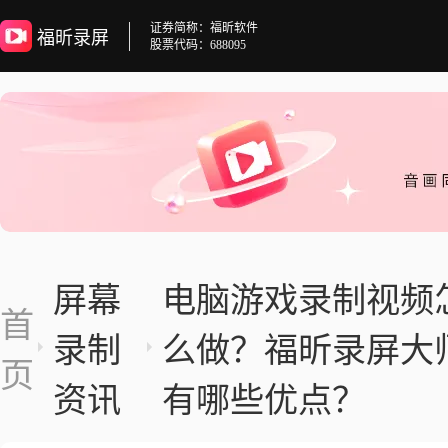
证券简称：福昕软件
福昕录屏
股票代码：688095
屏幕
电脑游戏录制视频
首
录制
么做？福昕录屏大
页
资讯
有哪些优点？