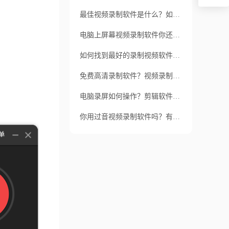
最佳视频录制软件是什么？如何选择适合的视频录制软件？
电脑上屏幕视频录制软件你还在为找不到好用的而烦恼吗？想要一款简单易用的电脑上屏幕视频录制软件吗？
如何找到最好的录制视频软件？哪个是最好的录制视频软件？
免费高清录制软件？视频录制软件有哪些？
电脑录屏如何操作？剪辑软件有哪些推荐？
你用过音视频录制软件吗？有什么好用的音视频录制软件推荐吗？