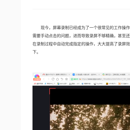
　　现今，屏幕录制已经成为了一个很常见的工作操作
需要手动点击的问题，进而导致录屏不够精确，甚至还
在录制过程中自动完成指定的操作，大大提高了录屏效
下。