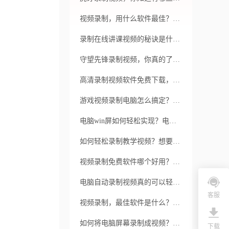
视频录制，用什么软件最佳？想录制视频，哪个软件最适合？
录制在线讲课视频的秘诀是什么？如何轻松录制高质量的在线讲课视频？
守望先锋录制视频，你真的了解每个英雄的技能吗？守望先锋录制视频，你知道如何在比赛中取得胜利吗？
高清录制视频软件免费下载，真的吗？免费的高清录制视频软件有哪些推荐？
游戏视频录制电脑怎么搞定？想录制游戏视频？电脑该如何操作？
电脑win屏如何轻松实现？电脑win屏哪个软件最好用？
如何轻松录制教学视频？想要自己录制教学视频？快来了解方法！
视频录制免费软件哪个好用？如何找到免费的视频录制软件？
电脑自动录制视频真的可以轻松实现吗？如何让电脑自动录制视频快速提高工作效率？
客服
视频录制，最佳软件是什么？哪个软件适合视频录制？
如何将电脑屏幕录制成视频？想知道电脑屏幕录制成视频的方法吗？
下载