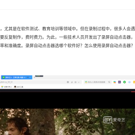
，尤其是在软件测试、教育培训等领域中。但在录制过程中，很多人会遇
要反复制作，费时费力。为此，一些技术人员开发出了录屏自动点击器，
率和准确度。录屏自动点击器选哪个软件好？怎么使用录屏自动点击器？