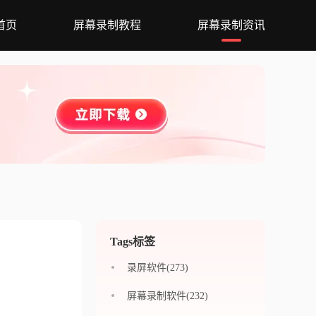
首页
屏幕录制教程
屏幕录制资讯
Tags标签
录屏软件(273)
屏幕录制软件(232)