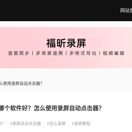
网站
么使用录屏自动点击器？
哪个软件好？怎么使用录屏自动点击器？
87
#录屏自动点击器
#怎么录屏
#录屏教程