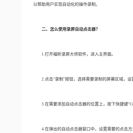
以帮助用户实现自动化的操作录制。
二、怎么使用录屏自动点击器？
　　1.打开福昕录屏大师软件，进入主界面。
　　2.点击“录制”按钮，选择需要录制的屏幕区域，
　　3.在需要添加自动点击器的位置上，按下快捷键“Ctrl
　　4.在弹出的自动点击器窗口中，设置需要的点击