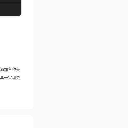
添加各种交
具来实现更