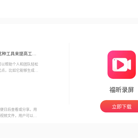
如何提高action录屏软件的录制效果？如何有效地运用这种工具来提高工作效率？
可以帮助个人和团队轻松
多优点，比如它能够生成高
福昕录屏
立即下载
便日后查看或分享。用
视频文件，用户可以在
意的是，录制会议可能
开启录制功能。福昕视
用户录制高质量的视频