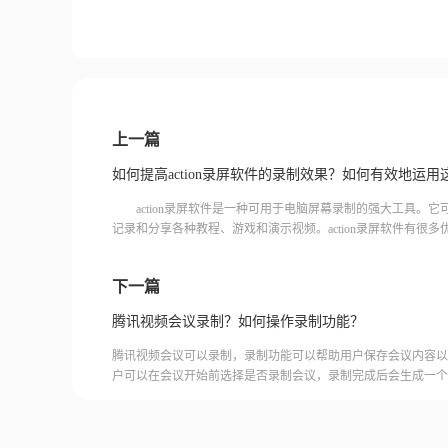
上一篇
action录屏软件是一种可用于电脑屏幕录制的强大工具。它
记录和分享各种教程、游戏和演示视频。action录屏软件有很
清晰度和流畅的视频等特效，让视频制作更加专业。那
下一篇
腾讯视频会议录制？如何操作录制功能？
腾讯视频会议可以录制，录制功能可以帮助用户保存会议内容以
户可以在会议开始前选择是否录制会议，录制完成后会生成一个
腾讯视频会议的云端存储空间中查看和下载录制的视频。需要注
需要额外的存储空间和费用，用户需要根据自己的需求选择是否
频会议录制福昕录屏大师是一款专业的屏幕录制软件，可以帮助