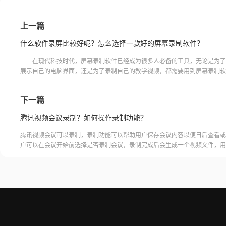
上一篇
什么软件录屏比较好呢？怎么选择一款好的屏幕录制软件？
在现代科技时代，屏幕录制软件已经成为很多人必备的工具，无论是为了
展示自己的电脑界面，还是为了录制自己的教学视频，都需要用到屏幕录制软
么，什么软件录屏比较好呢？怎么选择一款好的屏幕录制软件？下面我们
下一篇
腾讯视频会议录制？如何操作录制功能？
腾讯视频会议可以录制，录制功能可以帮助用户保存会议内容以便日后查看或
户可以在会议开始前选择是否录制会议，录制完成后会生成一个视频文件，用
腾讯视频会议的云端存储空间中查看和下载录制的视频。需要注意的是，录制
需要额外的存储空间和费用，用户需要根据自己的需求选择是否开启录制功能
频会议录制福昕录屏大师是一款专业的屏幕录制软件，可以帮助用户录制高质
会议内容。用户可以轻松地录制视频