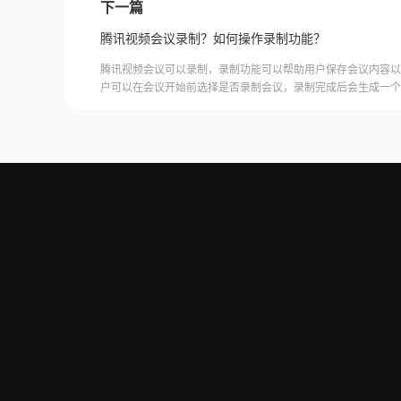
下一篇
腾讯视频会议录制？如何操作录制功能？
腾讯视频会议可以录制，录制功能可以帮助用户保存会议内容以
户可以在会议开始前选择是否录制会议，录制完成后会生成一个
腾讯视频会议的云端存储空间中查看和下载录制的视频。需要注
需要额外的存储空间和费用，用户需要根据自己的需求选择是否
频会议录制福昕录屏大师是一款专业的屏幕录制软件，可以帮助
会议内容。用户可以轻松地录制视频