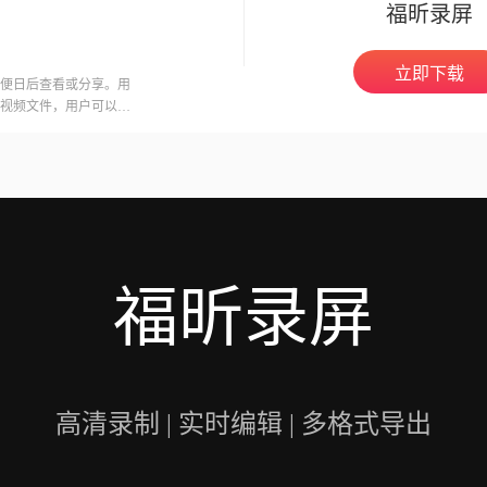
福昕录屏
立即下载
便日后查看或分享。用
视频文件，用户可以在
意的是，录制会议可能
开启录制功能。福昕视
用户录制高质量的视频
福昕录屏
高清录制 | 实时编辑 | 多格式导出