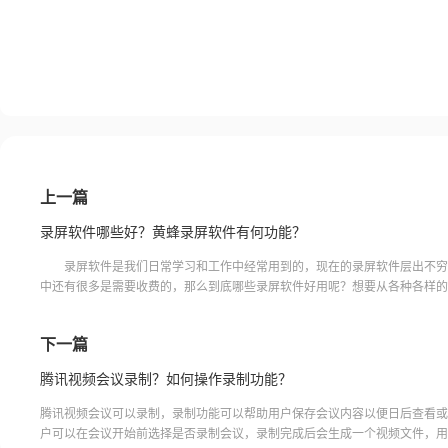
上一篇
录屏软件哪些好？黄蜂录屏软件有何功能？
录屏软件是我们日常学习和工作中经常用到的，现在的录屏软件层出不穷
中还有很多是需要收费的，那么到底哪些录屏软件好用呢？想要从各种各样的
中找到一个好用的，是十分困难的。但是大家不用担心，今天小编将
下一篇
腾讯视频会议录制？如何操作录制功能？
腾讯视频会议可以录制，录制功能可以帮助用户保存会议内容以便日后查看或
户可以在会议开始前选择是否录制会议，录制完成后会生成一个视频文件，用