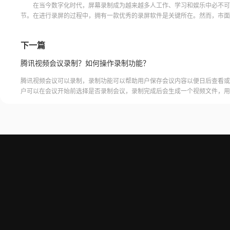
在当今数字化时代，屏幕录制成为越来越多人工作、学习和娱乐中必不可
节。在进行录屏的过程中，拥有一款优秀的录屏软件是关键所在。然而，市面
软件种类和选择众多，这让许多人变得犹豫不决。那么录屏好的软
下一篇
腾讯视频会议录制？如何操作录制功能？
腾讯视频会议可以录制，录制功能可以帮助用户保存会议内容以便日后查看或
户可以在会议开始前选择是否录制会议，录制完成后会生成一个视频文件，用
腾讯视频会议的云端存储空间中查看和下载录制的视频。需要注意的是，录制
需要额外的存储空间和费用，用户需要根据自己的需求选择是否开启录制功能
频会议录制福昕录屏大师是一款专业的屏幕录制软件，可以帮助用户录制高质
会议内容。用户可以轻松地录制视频