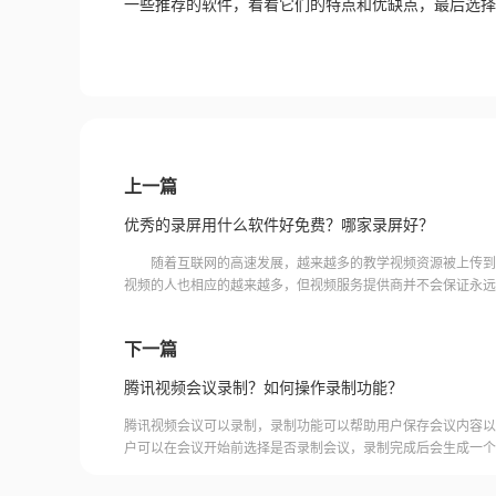
一些推荐的软件，看看它们的特点和优缺点，最后选择
上一篇
优秀的录屏用什么软件好免费？哪家录屏好？
随着互联网的高速发展，越来越多的教学视频资源被上传到
视频的人也相应的越来越多，但视频服务提供商并不会保证永远
越来越多的人使用录屏来保存永久视频，这就对录屏软件有了要
下一篇
腾讯视频会议录制？如何操作录制功能？
腾讯视频会议可以录制，录制功能可以帮助用户保存会议内容以
户可以在会议开始前选择是否录制会议，录制完成后会生成一个
腾讯视频会议的云端存储空间中查看和下载录制的视频。需要注
需要额外的存储空间和费用，用户需要根据自己的需求选择是否