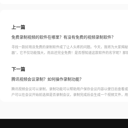
上一篇
免费录制视频的软件在哪里？有没有免费的视频录制软件？
寻找一款好用且免费的录制软件成了让人头疼的问题。今天，我将为大家揭秘
器”，它不仅功能强大，而且还完全免费！是否想知道这款软件的名字呢？那
一起来揭开这个谜底吧！录制视频的免费软件福昕录屏大师是一款免费的录制
件。它提供了强大的录屏功能，可以轻松捕捉屏幕上的任何活动，并将其保存
下一篇
的视频文件。用户可以选择录制整个屏幕、特定
腾讯视频会议录制？如何操作录制功能？
腾讯视频会议可以录制，录制功能可以帮助用户保存会议内容以便日后查看或
户可以在会议开始前选择是否录制会议，录制完成后会生成一个视频文件，用
腾讯视频会议的云端存储空间中查看和下载录制的视频。需要注意的是，录制
需要额外的存储空间和费用，用户需要根据自己的需求选择是否开启录制功能
频会议录制福昕录屏大师是一款专业的屏幕录制软件，可以帮助用户录制高质
会议内容。用户可以轻松地录制视频