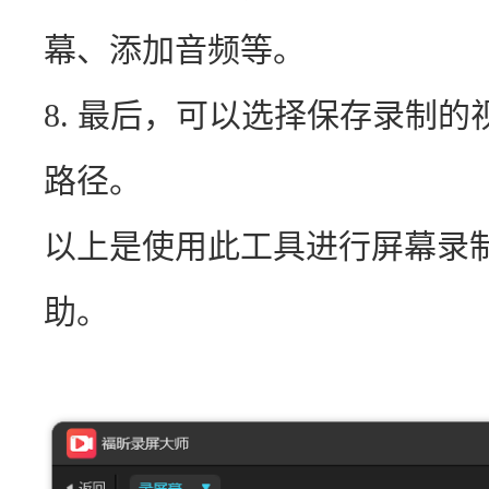
幕、添加音频等。
8. 最后，可以选择保存录制
路径。
以上是使用此工具进行屏幕录
助。