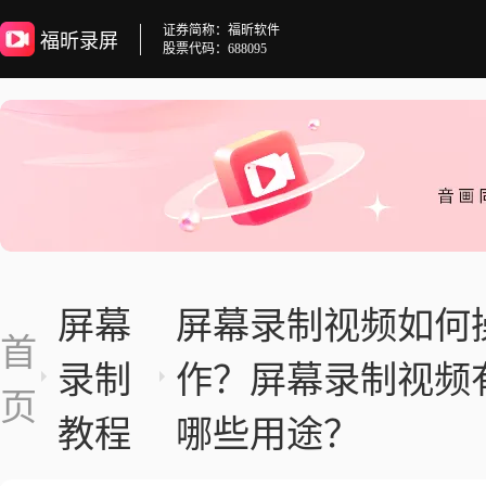
证券简称：福昕软件
福昕录屏
股票代码：688095
屏幕
屏幕录制视频如何
首
录制
作？屏幕录制视频
页
教程
哪些用途？