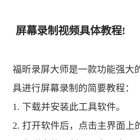
屏幕录制视频具体教程!
福昕录屏大师是一款功能强大
具进行屏幕录制的简要教程：
1. 下载并安装此工具软件。
2. 打开软件后，点击主界面上