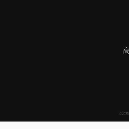
高
©2025 