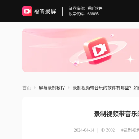
证券简称：福昕软件
福昕录屏
股票代码：688095
首页
屏幕录制教程
录制视频带音乐的软件有哪些？如
录制视频带音乐
2024-04-14
3002
#录制视