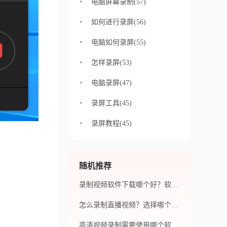
电脑屏幕录制(57)
如何进行录屏(56)
电脑如何录屏(55)
怎样录屏(53)
电脑录屏(47)
录屏工具(45)
录屏教程(45)
随机推荐
录制视频软件下载哪个好？软件有哪些优势？
怎么录制直播视频？选择哪个录制软件好？
高清视频录制需要使用哪个软件？该软件有哪些优点呢？