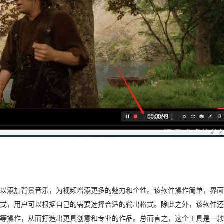
以添加背景音乐，为视频增添更多的魅力和个性。该软件操作简单，界面
式，用户可以根据自己的需要选择合适的输出格式。除此之外，该软件还
等操作，从而打造出更具创意和专业的作品。总而言之，这个工具是一款