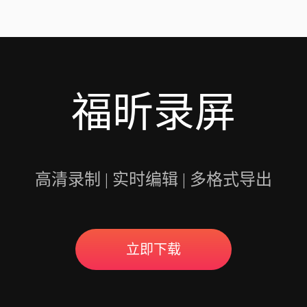
开启录制功能。福昕视
用户录制高质量的视频
福昕录屏
高清录制 | 实时编辑 | 多格式导出
立即下载