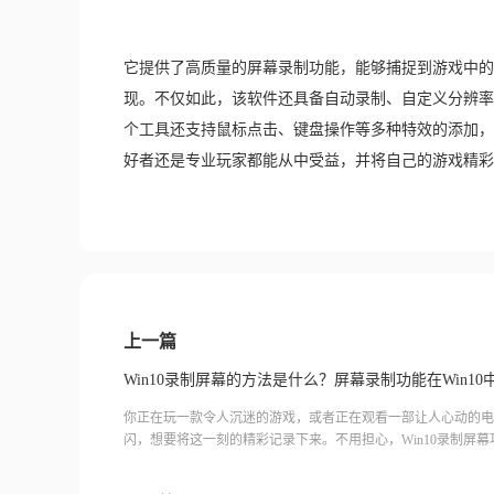
它提供了高质量的屏幕录制功能，能够捕捉到游戏中的
现。不仅如此，该软件还具备自动录制、自定义分辨率
个工具还支持鼠标点击、键盘操作等多种特效的添加，
好者还是专业玩家都能从中受益，并将自己的游戏精彩
上一篇
Win10录制屏幕的方法是什么？屏幕录制功能在Win1
你正在玩一款令人沉迷的游戏，或者正在观看一部让人心动的电
闪，想要将这一刻的精彩记录下来。不用担心，Win10录制屏
需繁琐的操作，只需轻轻一按，你的屏幕上的每一个细节都能被
是想分享一段游戏高光时刻，还是录制一段教学视频，Win10