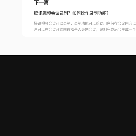
下一篇
有创作需求。无论你是专业制作人员还是普通的电脑使用者，这
成
腾讯视频会议录制？如何操作录制功能？
腾讯视频会议可以录制，录制功能可以帮助用户保存会议内容以
户可以在会议开始前选择是否录制会议，录制完成后会生成一个
腾讯视频会议的云端存储空间中查看和下载录制的视频。需要注
需要额外的存储空间和费用，用户需要根据自己的需求选择是否
频会议录制福昕录屏大师是一款专业的屏幕录制软件，可以帮助
会议内容。用户可以轻松地录制视频