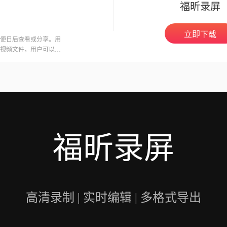
福昕录屏
个简单易用的功能都将
立即下载
便日后查看或分享。用
视频文件，用户可以在
意的是，录制会议可能
开启录制功能。福昕视
用户录制高质量的视频
福昕录屏
高清录制 | 实时编辑 | 多格式导出