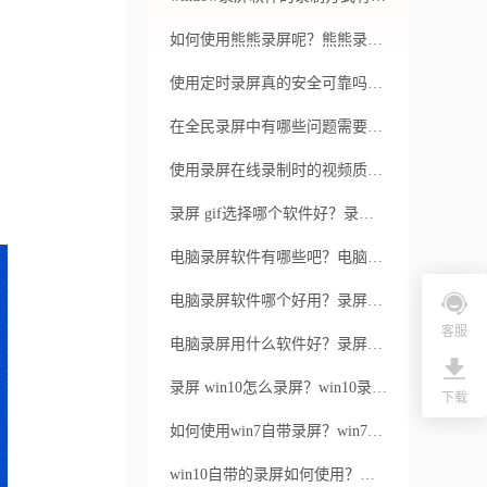
如何使用熊熊录屏呢？熊熊录屏有哪些功能呢？
使用定时录屏真的安全可靠吗？会不会因为录屏而泄露隐私？
在全民录屏中有哪些问题需要注意呢？是否需要特定的技能和工具？
使用录屏在线录制时的视频质量如何？它是否支持一些复杂的操作？
录屏 gif选择哪个软件好？录屏gif操作步骤是怎样的？
电脑录屏软件有哪些吧？电脑录屏前应注意什么？
电脑录屏软件哪个好用？录屏软件能用于教学吗？
客服
电脑录屏用什么软件好？录屏模糊的原因有哪些？
录屏 win10怎么录屏？win10录屏用哪款软件？
下载
如何使用win7自带录屏？win7自带录屏的优缺点是什么？
win10自带的录屏如何使用？清晰度怎么调节？